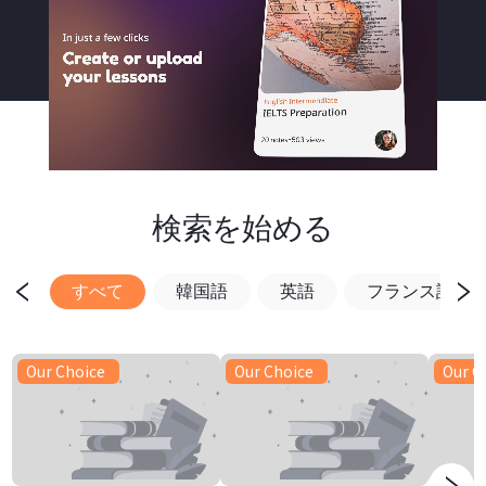
検索を始める
すべて
韓国語
英語
フランス語
Our Choice
Our Choice
Our C