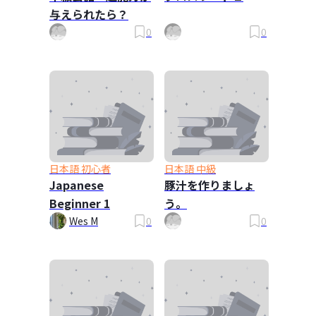
与えられたら？
0
0
日本語 初心者
日本語 中級
Japanese
豚汁を作りましょ
Beginner 1
う。
Wes M
0
0