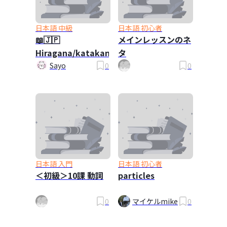
日本語 中級
日本語 初心者
📖🇯🇵
メインレッスンのネ
Hiragana/katakana
タ
Sayo
0
0
日本語 入門
日本語 初心者
＜初級＞10課 動詞
particles
0
マイケルmike
0