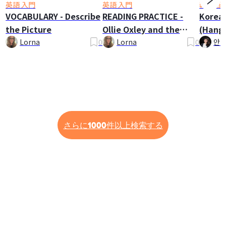
英語 入門
英語 入門
韓国語 
VOCABULARY - Describe
READING PRACTICE -
Korea
the Picture
Ollie Oxley and the
(Hangu
Ghost
Lorna
0
Lorna
0
안나
さらに1000件以上検索する