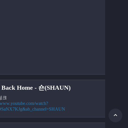
 Back Home - 숀(SHAUN)
링크
//www.youtube.com/watch?
OSaNX7KJg&ab_channel=SHAUN