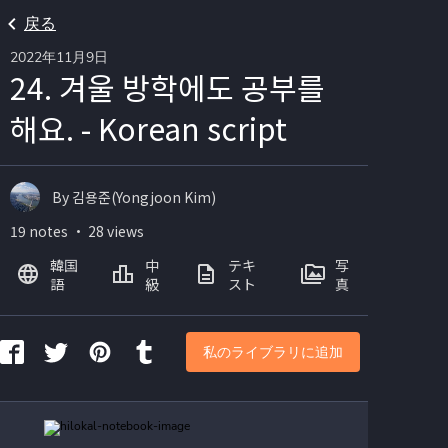
戻る
2022年11月9日
24. 겨울 방학에도 공부를
해요. - Korean script
By 김용준(Yongjoon Kim)
19 notes ・ 28 views
韓国
中
テキ
写
語
級
スト
真
私のライブラリに追加