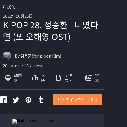
戻る
2022年10月26日
K-POP 28. 정승환 - 너였다
면 (또 오해영 OST)
By 김용준(Yongjoon Kim)
20 notes ・ 122 views
韓国
入
テキ
写
語
門
スト
真
私のライブラリに追加