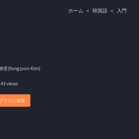
ホーム
<
韓国語
<
入門
용준(Yongjoon Kim)
 43 views
ブラリに追加