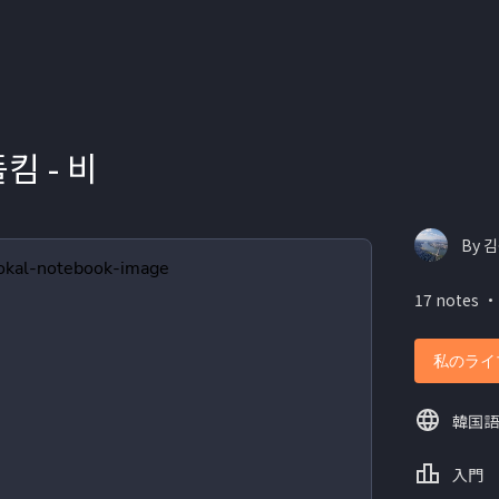
폴킴 - 비
By 김
17 notes ・
私のライ
韓国語
入門