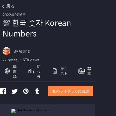
戻る
2022年9月6日
💯 한국 숫자 Korean
Numbers
By Asong
27 notes ・ 670 views
韓
初
テキ
写
国
心
スト
真
語
者
私のライブラリに追加