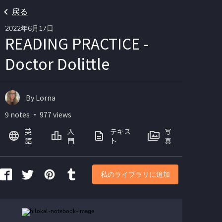
戻る
2022年6月17日
READING PRACTICE -
Doctor Dolittle
By Lorna
9 notes ・ 977 views
英
入
テキス
写
語
門
ト
真
私のライブラリに追加