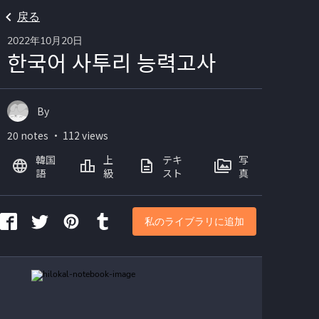
戻る
2022年10月20日
한국어 사투리 능력고사
By
20 notes ・ 112 views
韓国
上
テキ
写
語
級
スト
真
私のライブラリに追加