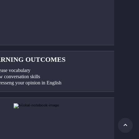
ARNING OUTCOMES
rease vocabulary
w conversation skills
resseng your opinion in English