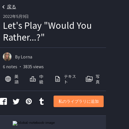
戻る
2022年5月9日
Let's Play "Would You
Rather...?"
By Lorna
6 notes ・ 3835 views
英
中
テキス
写
語
級
ト
真
私のライブラリに追加