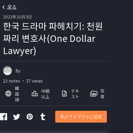
戻る
2022年10月3日
한국 드라마 파헤치기: 천원
짜리 변호사(One Dollar
Lawyer)
By
22 notes ・ 37 views
韓
中級
テキ
写
国
以上
スト
真
語
私のライブラリに追加