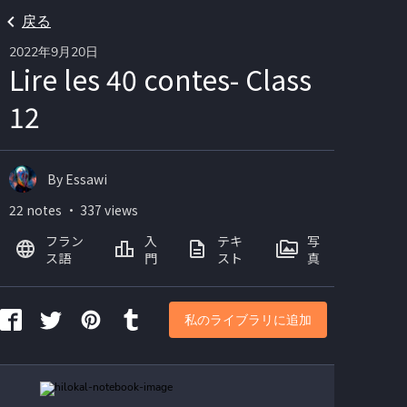
戻る
2022年9月20日
Lire les 40 contes- Class
12
By Essawi
22 notes ・ 337 views
フラン
入
テキ
写
ス語
門
スト
真
私のライブラリに追加