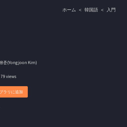
ホーム
<
韓国語
<
入門
용준(Yongjoon Kim)
 79 views
ブラリに追加