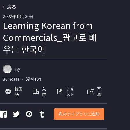
戻る
2022年10月30日
Learning Korean from
Commercials_광고로 배
우는 한국어
By
30 notes ・ 69 views
韓国
入
テキ
写
語
門
スト
真
私のライブラリに追加