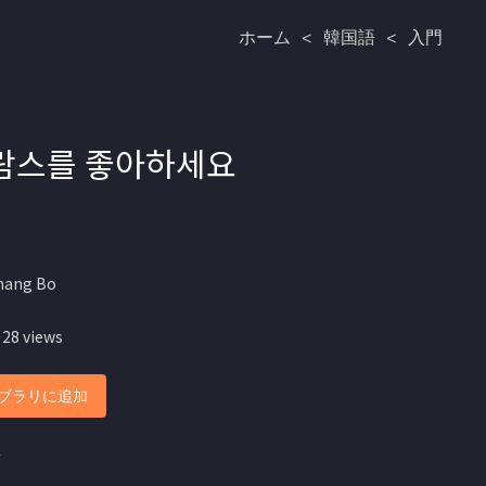
ホーム
<
韓国語
<
入門
 브람스를 좋아하세요
hang Bo
 28 views
ブラリに追加