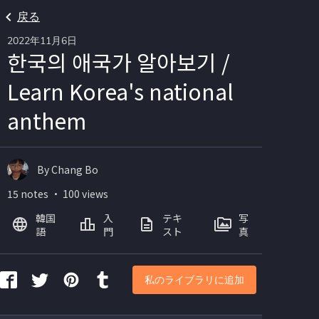
戻る
2022年11月6日
한국의 애국가 알아보기 /
Learn Korea's national
anthem
By Chang Bo
15 notes ・ 100 views
韓国
入
テキ
写
語
門
スト
真
私のライブラリに追加