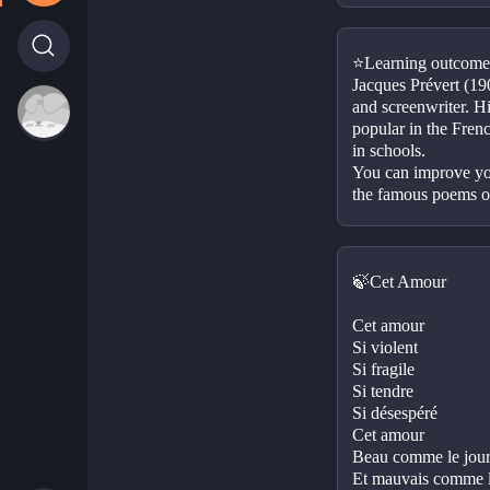
⭐Learning outcome
Jacques Prévert (19
and screenwriter. H
popular in the Frenc
in schools.
You can improve you
the famous poems of
🍃Cet Amour 
Cet amour
Si violent
Si fragile
Si tendre
Si désespéré
Cet amour
Beau comme le jou
Et mauvais comme 