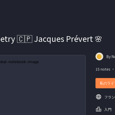
try 🇨🇵 Jacques Prévert 🌸
By N
15 notes ・
私のライ
フラン
入門