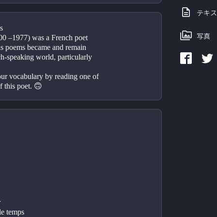
テキス
s
写真
00 –1977) was a French poet 
is poems became and remain 
h-speaking world, particularly 
r vocabulary by reading one of 
 this poet. 🙃
r
le temps