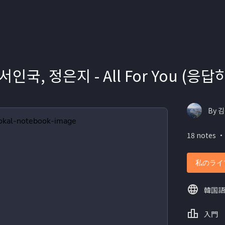
 서인국, 정은지 - All For You (응답
By 김
18 notes ・
私のライ
韓国語
入門