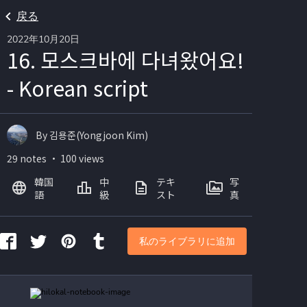
戻る
2022年10月20日
16. 모스크바에 다녀왔어요!
- Korean script
By 김용준(Yongjoon Kim)
29 notes ・ 100 views
韓国
中
テキ
写
語
級
スト
真
私のライブラリに追加