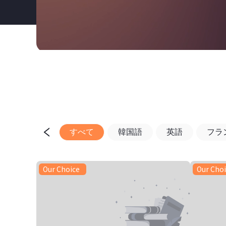
すべて
韓国語
英語
フラ
Our Choice
Our Cho