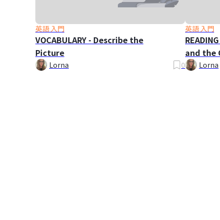
英語 入門
英語 入門
VOCABULARY - Describe the
READING 
Picture
and the 
Lorna
0
Lorna