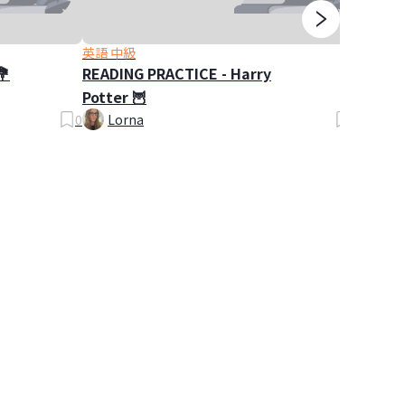
英語 中級
英語 入
💐
READING PRACTICE - Harry
PLURA
Potter 🦉
Plural
0
Lorna
0
Lor