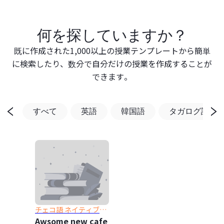
何を探していますか？
既に作成された1,000以上の授業テンプレートから簡単
に検索したり、数分で自分だけの授業を作成することが
できます。
すべて
英語
韓国語
タガログ語
チェコ語 ネイティブス
ピーカー
Awsome new cafe