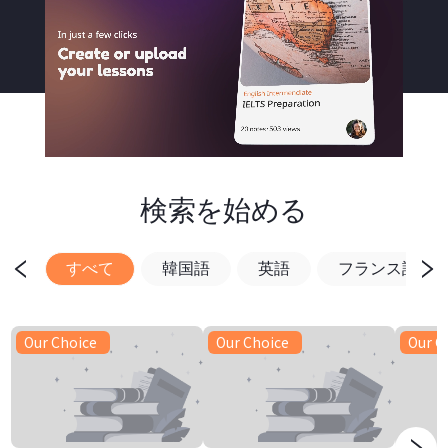
検索を始める
すべて
韓国語
英語
フランス語
Our Choice
Our Choice
Our C