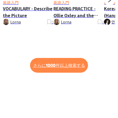
英語 入門
英語 入門
韓国語 
VOCABULARY - Describe
READING PRACTICE -
Korea
the Picture
Ollie Oxley and the
(Hangu
Ghost
Lorna
0
Lorna
0
안나
さらに1000件以上検索する