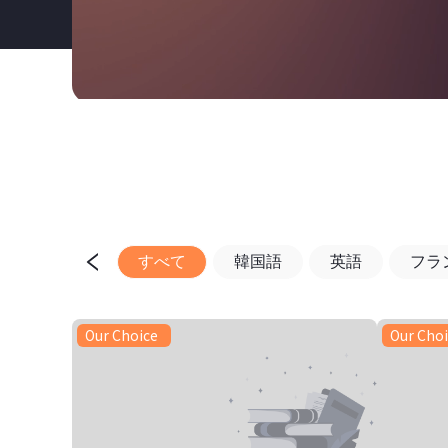
すべて
韓国語
英語
フラ
Our Choice
Our Cho