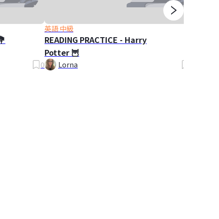
英語 中級
英語 入
💐
READING PRACTICE - Harry
PLURA
Potter 🦉
Plural
0
Lorna
0
Lor