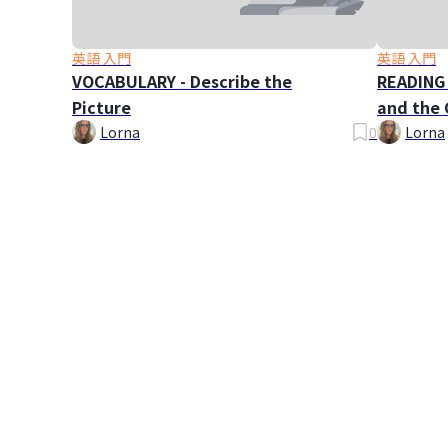
英語 入門
英語 入門
VOCABULARY - Describe the
READING 
Picture
and the 
Lorna
0
Lorna