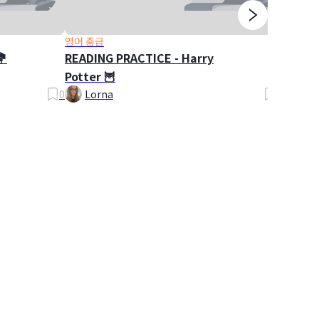
영어 중급
영어 초
💐
READING PRACTICE - Harry
PLURA
Potter 🦉
Plural
0
Lorna
0
Lor