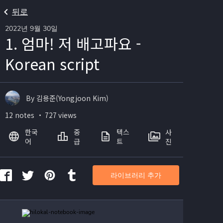
뒤로
2022년 9월 30일
1. 엄마! 저 배고파요 -
Korean script
By 김용준(Yongjoon Kim)
12 notes ・ 727 views
한국
중
텍스
사
어
급
트
진
라이브러리 추가