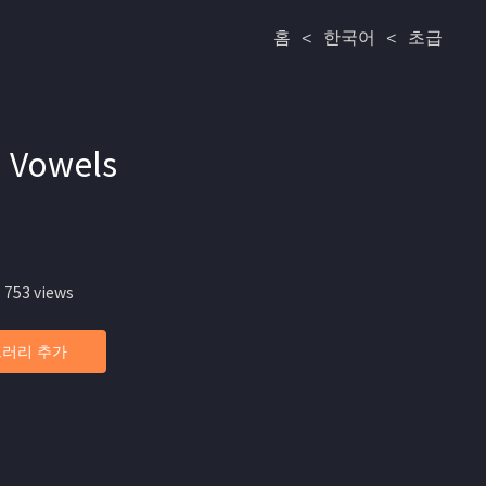
홈
<
한국어
<
초급
 Vowels
 753 views
러리 추가