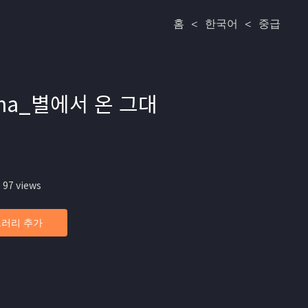
홈
<
한국어
<
중급
Drama_별에서 온 그대
 97 views
러리 추가