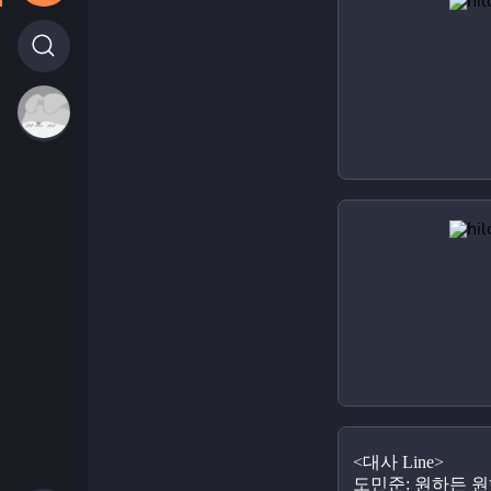
<대사 Line>
도민준: 원하든 원