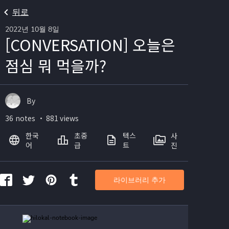
뒤로
2022년 10월 8일
[CONVERSATION] 오늘은
점심 뭐 먹을까?
By
36 notes ・ 881 views
한국
초중
텍스
사
어
급
트
진
라이브러리 추가