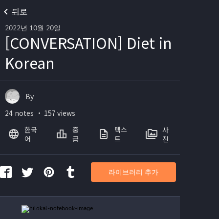
뒤로
2022년 10월 20일
[CONVERSATION] Diet in
Korean
By
24 notes ・ 157 views
한국
중
텍스
사
어
급
트
진
라이브러리 추가