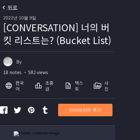
뒤로
2022년 10월 9일
[CONVERSATION] 너의 버
킷 리스트는? (Bucket List)
By
18 notes ・ 582 views
한국
초중
텍스
사
어
급
트
진
라이브러리 추가