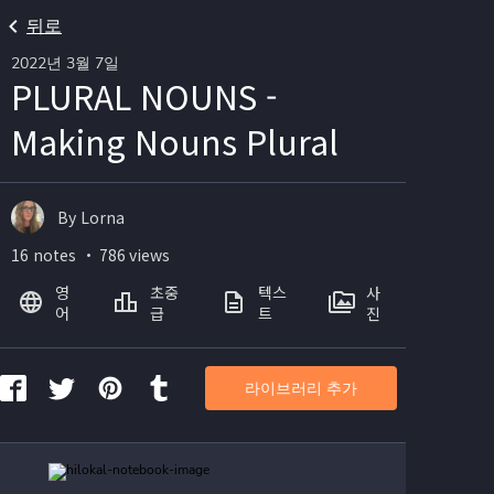
뒤로
2022년 3월 7일
PLURAL NOUNS -
Making Nouns Plural
By Lorna
16 notes ・ 786 views
영
초중
텍스
사
어
급
트
진
라이브러리 추가