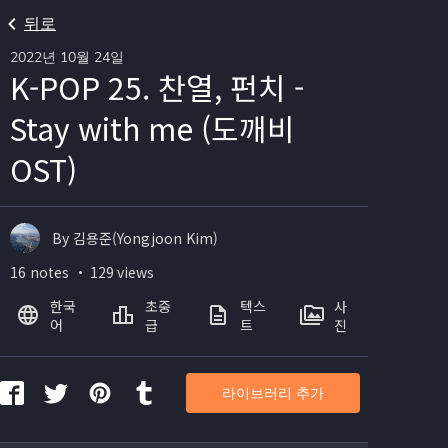
뒤로
2022년 10월 24일
K-POP 25. 찬열, 펀치 -
Stay with me (도깨비
OST)
By 김용준(Yongjoon Kim)
16 notes ・ 129 views
한국
초중
텍스
사
어
급
트
진
라이브러리 추가