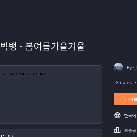
0. 빅뱅 - 봄여름가을겨울
By 김
18 notes ・
라이브
한국어
초중급