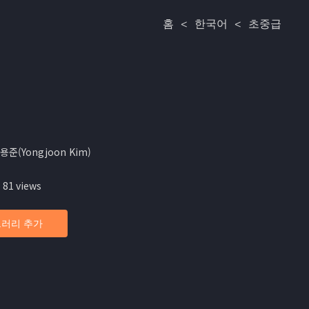
홈
<
한국어
<
초중급
용준(Yongjoon Kim)
 81 views
러리 추가