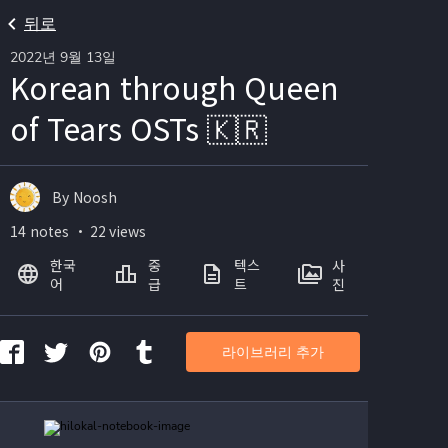
뒤로
2022년 9월 13일
Korean through Queen
of Tears OSTs 🇰🇷
By Noosh
14 notes ・ 22 views
한국
중
텍스
사
어
급
트
진
라이브러리 추가