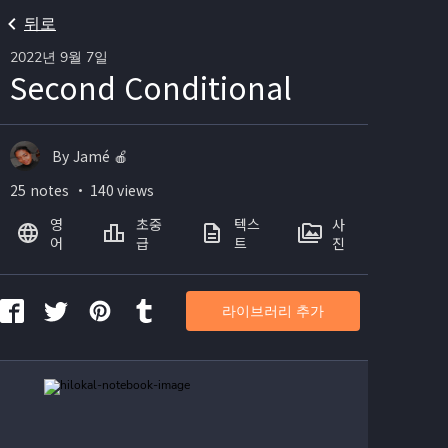
뒤로
2022년 9월 7일
Second Conditional
By Jamé 🍎
25 notes ・ 140 views
영
초중
텍스
사
어
급
트
진
라이브러리 추가