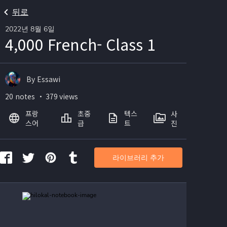
뒤로
2022년 8월 6일
4,000 French- Class 1
By Essawi
20 notes ・ 379 views
프랑
초중
텍스
사
스어
급
트
진
라이브러리 추가