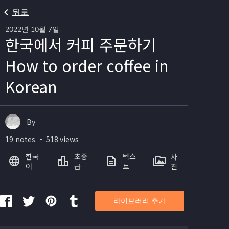
뒤로
2022년 10월 7일
한국에서 커피 주문하기
How to order coffee in
Korean
By
19 notes ・ 518 views
한국
초중
텍스
사
어
급
트
진
라이브러리 추가