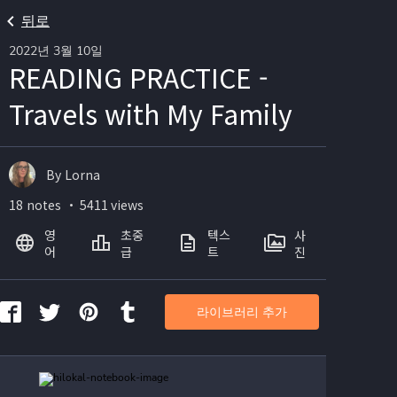
뒤로
2022년 3월 10일
READING PRACTICE -
Travels with My Family
By Lorna
18 notes ・ 5411 views
영
초중
텍스
사
어
급
트
진
라이브러리 추가