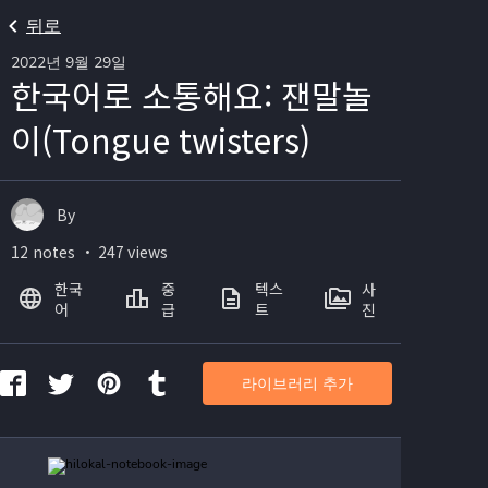
뒤로
2022년 9월 29일
한국어로 소통해요: 잰말놀
이(Tongue twisters)
By
12 notes ・ 247 views
한국
중
텍스
사
어
급
트
진
라이브러리 추가