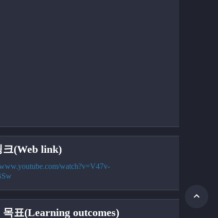
크(Web link)
//www.youtube.com/watch?v=V47v-
BSw
목표(Learning outcomes)