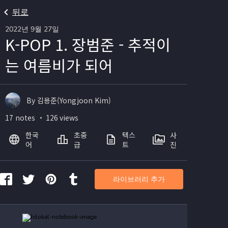
뒤로
2022년 9월 27일
K-POP 1. 장범준 - 추적이
는 여름비가 되어
By 김용준(Yongjoon Kim)
17 notes ・ 126 views
한국
초중
텍스
사
어
급
트
진
라이브러리 추가