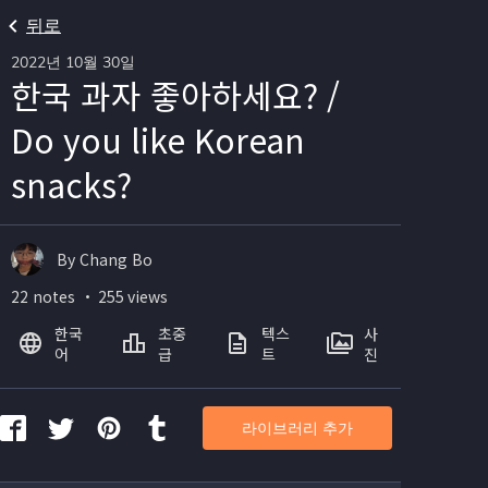
뒤로
2022년 10월 30일
한국 과자 좋아하세요? /
Do you like Korean
snacks?
By Chang Bo
22 notes ・ 255 views
한국
초중
텍스
사
어
급
트
진
라이브러리 추가