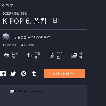
뒤로
2022년 9월 28일
K-POP 6. 폴킴 - 비
By 김용준(Yongjoon Kim)
17 notes ・ 43 views
한국
초중
텍스
사
어
급
트
진
라이브러리 추가