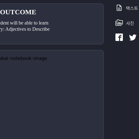
텍스트
 OUTCOME
사진
udent will be able to learn 
: Adjectives to Describe 