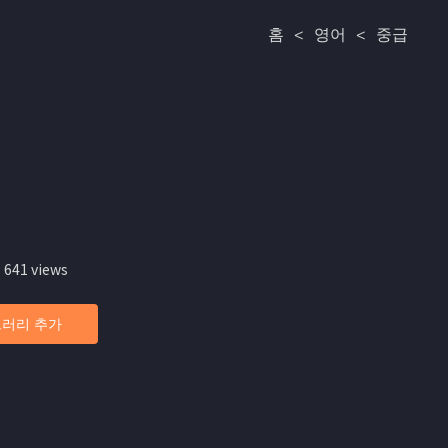
홈
<
영어
<
중급
 641 views
러리 추가