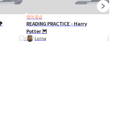
영어 중급
영어 초
💐
READING PRACTICE - Harry
PLURA
Potter 🦉
Plural
0
Lorna
0
Lor