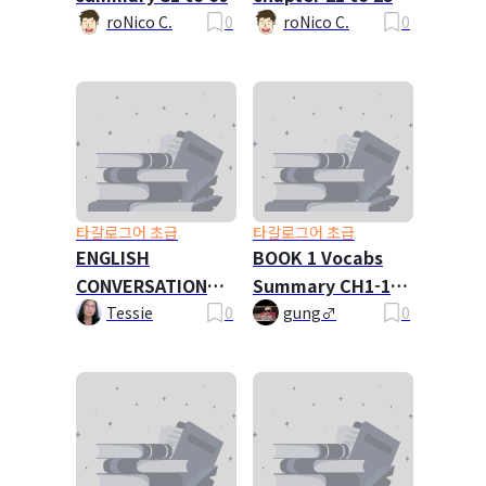
roNico C.
0
roNico C.
0
타갈로그어 초급
타갈로그어 초급
ENGLISH
BOOK 1 Vocabs
CONVERSATION
Summary CH1-15
DIALOGUE
(NEW VERSION)
Tessie
0
gung♂
0