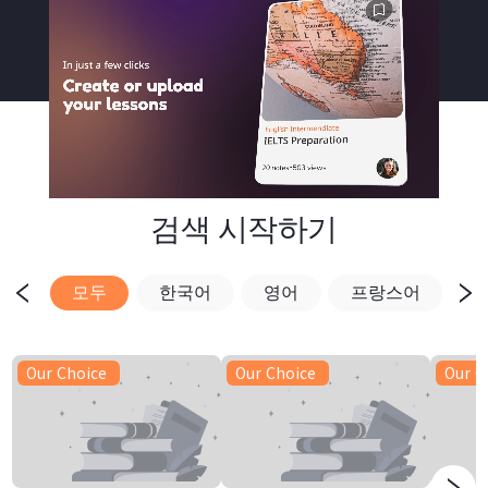
검색 시작하기
모두
한국어
영어
프랑스어
Our Choice
Our Choice
Our C