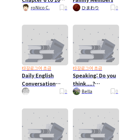
requested by
roNico C.
0
ひまわり
0
vergel
타갈로그어 초급
타갈로그어 초급
Daily English
Speaking: Do you
Conversation
think....?
Dialogues
Questions
0
Bella
0