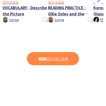
영어 초중급
영어 초중급
한국어 
VOCABULARY - Describe
READING PRACTICE -
Korea
the Picture
Ollie Oxley and the
(Hangu
Ghost
Lorna
0
Lorna
0
안나
1000개 이상 검색