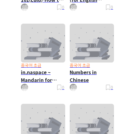
order food?
Speaker)
0
0
중국어 초급
중국어 초급
in.naspace ~
Numbers in
Mandarin for
Chinese
Beginners
0
0