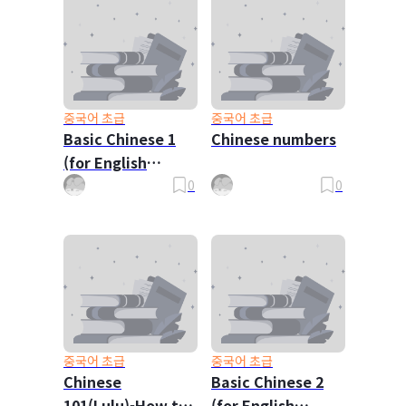
중국어 초급
중국어 초급
Basic Chinese 1
Chinese numbers
(for English
Speaker)
0
0
중국어 초급
중국어 초급
Chinese
Basic Chinese 2
101(Lulu)-How to
(for English