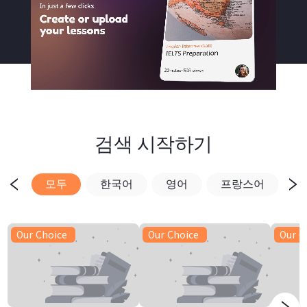
검색 시작하기
모두
한국어
영어
프랑스어
Our Choice
Our Choice
Our C