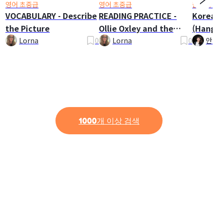
영어 초중급
영어 초중급
한국어 
VOCABULARY - Describe
READING PRACTICE -
Korea
the Picture
Ollie Oxley and the
(Hangu
Ghost
Lorna
0
Lorna
0
안나
1000개 이상 검색