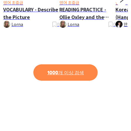
영어 초중급
영어 초중급
한국어 
VOCABULARY - Describe
READING PRACTICE -
Korea
the Picture
Ollie Oxley and the
(Hangu
Ghost
Lorna
0
Lorna
0
안나
1000개 이상 검색