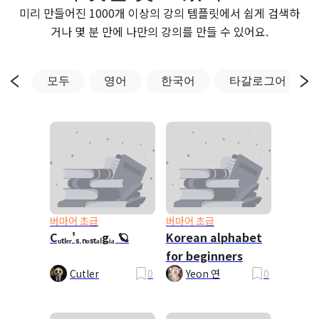
미리 만들어진 1000개 이상의 강의 템플릿에서 쉽게 검색하
거나 몇 분 만에 나만의 강의를 만들 수 있어요.
모두
영어
한국어
타갈로그어
버마어 초급
버마어 초급
Cᵤₜₗₑᵣ'ₛ ₙₒₛₜₐₗgᵢₐ 🪐
Korean alphabet
for beginners
Cutler
0
Yeon 연
0