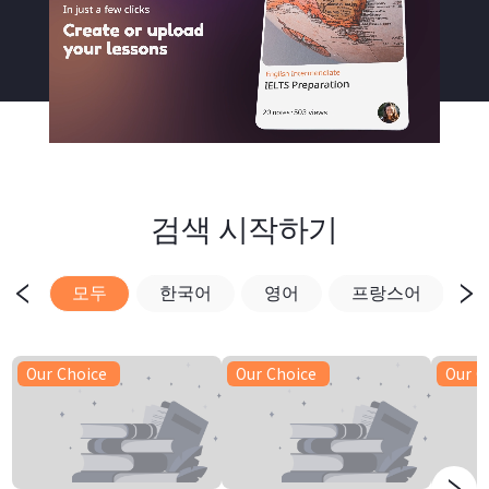
검색 시작하기
모두
한국어
영어
프랑스어
Our Choice
Our Choice
Our C