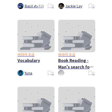
Basil ✍ ( i )
0
Jackie Lay
0
버마어 초급
버마어 초급
Vocabulary
Book Reading -
Man's search for
meaning
Yuna
0
0