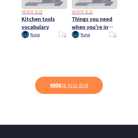
버마어 초급
버마어 초급
Kitchen tools
Things you need
vocabulary
when you're in
conversation
Yuna
0
Yuna
0
1000개 이상 검색