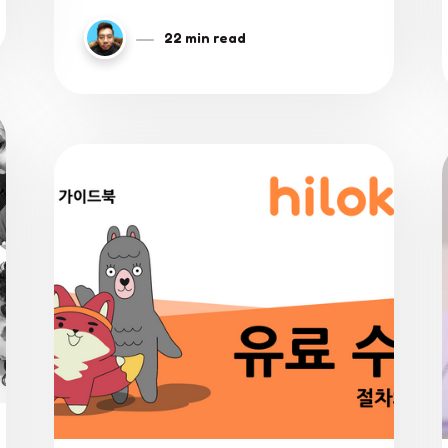
shedding light on their subtle
nuances and contexts in which they
22 min read
are employed.