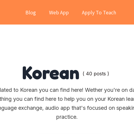
Blog
Web App
Apply To Teach
Korean
( 40 posts )
elated to Korean you can find here! Wether you're on d
hing you can find here to help you on your Korean lea
language exchange, audio app that's focused on speak
practice.