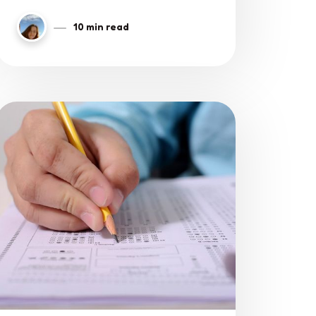
thinking about learning a new
language.
10 min read