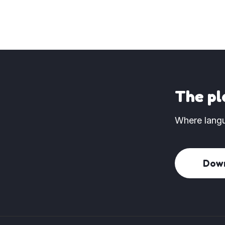
The pl
Where langu
Dow