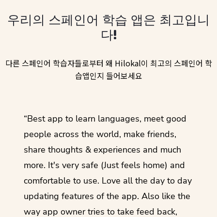
우리의 스페인어 학습 앱은 최고입니
다!
다른 스페인어 학습자들로부터 왜 Hilokal이 최고의 스페인어 학
습앱인지 들어보세요
ol
“Best app to learn languages, meet good
“I lov
guage.
people across the world, make friends,
months
share thoughts & experiences and much
I love
more. It's very safe (Just feels home) and
other
comfortable to use. Love all the day to day
refre
updating features of the app. Also like the
should
way app owner tries to take feed back,
foreig