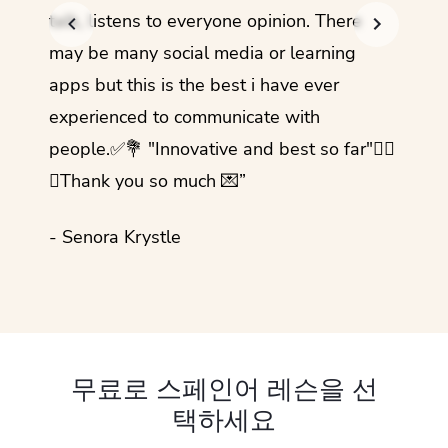
talk, listens to everyone opinion. There
- Rez
may be many social media or learning
apps but this is the best i have ever
experienced to communicate with
people.✅💐 "Innovative and best so far"✌🏻
💜Thank you so much 💌”
- Senora Krystle
무료로 스페인어 레슨을 선
택하세요