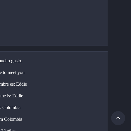
ucho gusto.
e to meet you
bre es: Eddie
e is: Eddie
: Colombia
om Colombia
 33 años