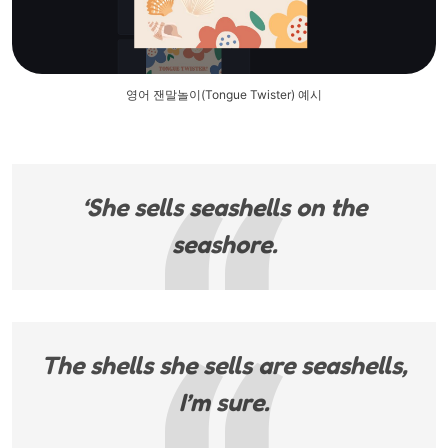
영어 잰말놀이(Tongue Twister) 예시
‘She sells seashells on the
seashore.
The shells she sells are seashells,
I’m sure.