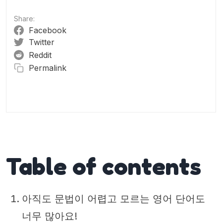
3.2. IELTS Speaking
Share:
3.3. English Pronunciation
Facebook
Twitter
3.4. Conversation
Reddit
Permalink
Table of contents
아직도 문법이 어렵고 모르는 영어 단어도
너무 많아요!