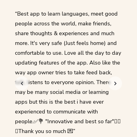
ol
“Best app to learn languages, meet good
“I lov
guage.
people across the world, make friends,
months
share thoughts & experiences and much
I love
more. It's very safe (Just feels home) and
other
comfortable to use. Love all the day to day
refre
updating features of the app. Also like the
should
way app owner tries to take feed back,
foreig
talk, listens to everyone opinion. There
- Rez
may be many social media or learning
apps but this is the best i have ever
experienced to communicate with
people.✅💐 "Innovative and best so far"✌🏻
💜Thank you so much 💌”